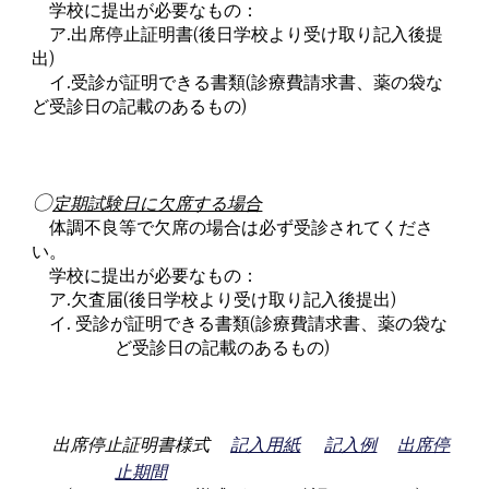
学校に提出が必要なもの：
ア
.
出席停止証明書
(
後日学校より受け取り記入後提
出
)
イ
.
受診が証明できる書類
(
診療費請求書、薬の袋な
ど受診日の記載のあるもの
)
〇
定期試験日に欠席する場合
体調不良等で欠席の場合は必ず受診されてくださ
い。
学校に提出が必要なもの：
ア
.
欠査届
(
後日学校より受け取り記入後提出
)
イ
.
受診が証明できる書類
(
診療費請求書、薬の袋な
ど受診日の記載のあるもの
)
出席停止証明書様式
記入用紙
記入例
出席停
止期間